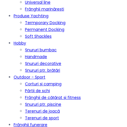
Universal line
Frânghii marinărești
Produse Yachting
Termporary Docking
Permanent Docking
Soft Shackles
Hobby
Șnururi bumbac
Handmade
Șnururi decorative
Șnururi ptr. brățări
Outdoor - Sport
Corturi și camping
Pârtii de schi
Frânghii de cățărat și fitness
Șnururi ptr. piscine
Terenuri de joacă
Terenuri de sport
Frânghii funerare