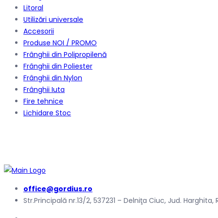
Litoral
Utilizări universale
Accesorii
Produse NOI / PROMO
Frânghii din Polipropilenă
Frânghii din Poliester
Frânghii din Nylon
Frânghii Iuta
Fire tehnice
Lichidare Stoc
office@gordius.ro
Str.Principală nr.13/2, 537231 – Delniţa Ciuc, Jud. Harghita