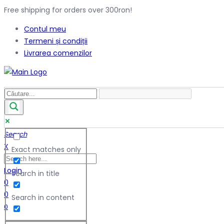
Free shipping for orders over 300ron!
Contul meu
Termeni și condiții
Livrarea comenzilor
Search
X
Exact matches only
Login
Search in title
0
0
Search in content
0