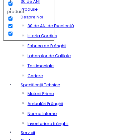
30 de ANI
Produse
product
Despre Noi
30 de ANI de Excelență
Istoria Gordius
Fabrica de Frânghii
Laborator de Calitate
Testimoniale
Cariere
Specificații Tehnice
Materii Prime
Ambalări Frânghii
Norme Interne
Inventariere frânghii
Servicii