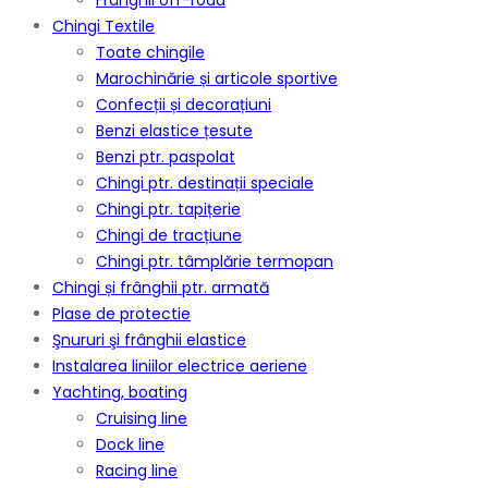
Frânghii off-road
Chingi Textile
Toate chingile
Marochinărie și articole sportive
Confecții și decorațiuni
Benzi elastice țesute
Benzi ptr. paspolat
Chingi ptr. destinații speciale
Chingi ptr. tapițerie
Chingi de tracțiune
Chingi ptr. tâmplărie termopan
Chingi și frânghii ptr. armată
Plase de protectie
Şnururi şi frânghii elastice
Instalarea liniilor electrice aeriene
Yachting, boating
Cruising line
Dock line
Racing line