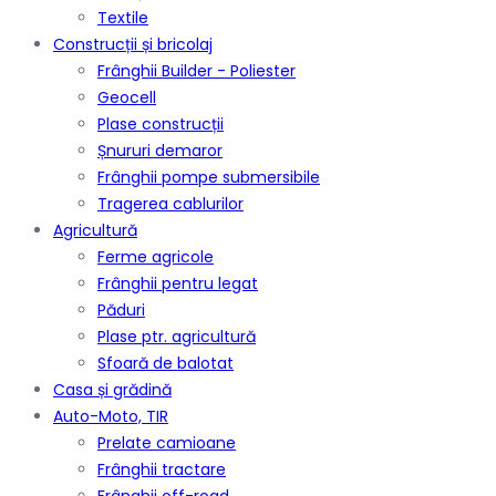
Textile
Construcții și bricolaj
Frânghii Builder - Poliester
Geocell
Plase construcții
Șnururi demaror
Frânghii pompe submersibile
Tragerea cablurilor
Agricultură
Ferme agricole
Frânghii pentru legat
Păduri
Plase ptr. agricultură
Sfoară de balotat
Casa și grădină
Auto-Moto, TIR
Prelate camioane
Frânghii tractare