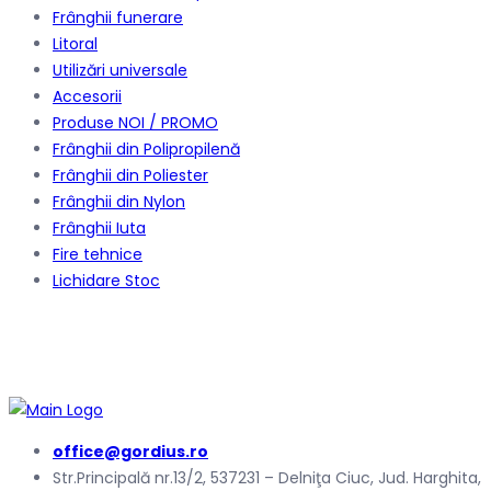
Frânghii funerare
Litoral
Utilizări universale
Accesorii
Produse NOI / PROMO
Frânghii din Polipropilenă
Frânghii din Poliester
Frânghii din Nylon
Frânghii Iuta
Fire tehnice
Lichidare Stoc
office@gordius.ro
Str.Principală nr.13/2, 537231 – Delniţa Ciuc, Jud. Harghita,