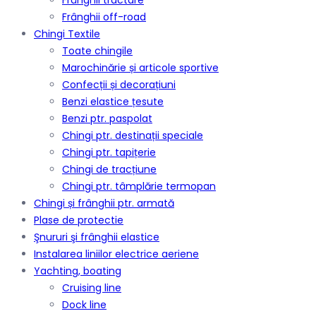
Frânghii tractare
Frânghii off-road
Chingi Textile
Toate chingile
Marochinărie și articole sportive
Confecții și decorațiuni
Benzi elastice țesute
Benzi ptr. paspolat
Chingi ptr. destinații speciale
Chingi ptr. tapițerie
Chingi de tracțiune
Chingi ptr. tâmplărie termopan
Chingi și frânghii ptr. armată
Plase de protectie
Şnururi şi frânghii elastice
Instalarea liniilor electrice aeriene
Yachting, boating
Cruising line
Dock line