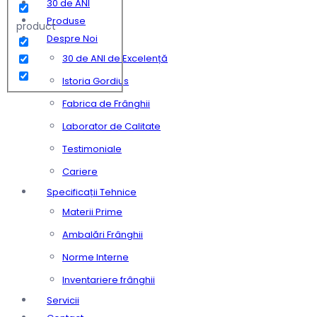
30 de ANI
Produse
product
Despre Noi
30 de ANI de Excelență
Istoria Gordius
Fabrica de Frânghii
Laborator de Calitate
Testimoniale
Cariere
Specificații Tehnice
Materii Prime
Ambalări Frânghii
Norme Interne
Inventariere frânghii
Servicii