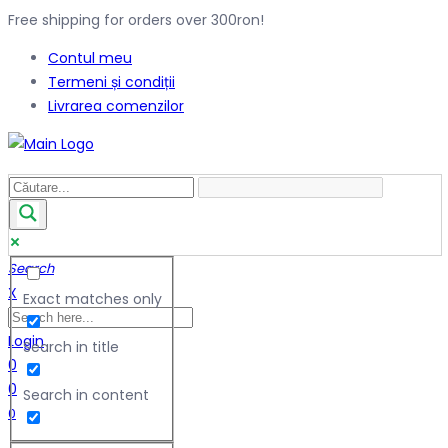
Free shipping for orders over 300ron!
Contul meu
Termeni și condiții
Livrarea comenzilor
Search
X
Exact matches only
Login
Search in title
0
0
Search in content
0