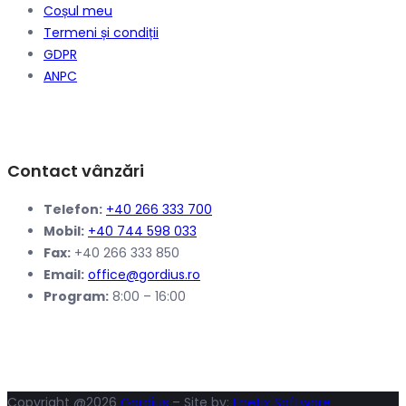
Coșul meu
Termeni și condiții
GDPR
ANPC
Contact vânzări
Telefon:
+40 266 333 700
Mobil:
+40 744 598 033
Fax:
+40 266 333 850
Email:
office@gordius.ro
Program:
8:00 – 16:00
Copyright @2026
Gordius
– Site by:
Enetix Software