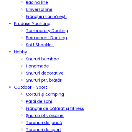
Racing line
Universal line
Frânghii marinărești
Produse Yachting
Termporary Docking
Permanent Docking
Soft Shackles
Hobby
Șnururi bumbac
Handmade
Șnururi decorative
Șnururi ptr. brățări
Outdoor - Sport
Corturi și camping
Pârtii de schi
Frânghii de cățărat și fitness
Șnururi ptr. piscine
Terenuri de joacă
Terenuri de sport