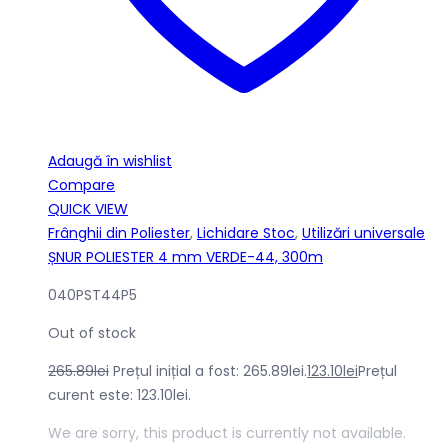
Adaugă în wishlist
Compare
QUICK VIEW
Frânghii din Poliester
,
Lichidare Stoc
,
Utilizări universale
ȘNUR POLIESTER 4 mm VERDE-44, 300m
040PST44P5
Out of stock
265.89
lei
Prețul inițial a fost: 265.89lei.
123.10
lei
Prețul
curent este: 123.10lei.
We are sorry, this product is currently not available.