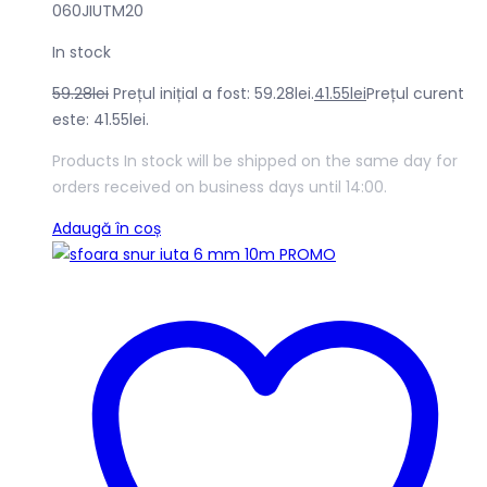
060JIUTM20
In stock
59.28
lei
Prețul inițial a fost: 59.28lei.
41.55
lei
Prețul curent
este: 41.55lei.
Products In stock will be shipped on the same day for
orders received on business days until 14:00.
Adaugă în coș