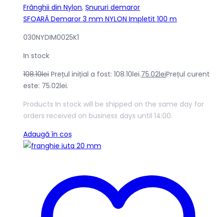
Frânghii din Nylon
,
Șnururi demaror
SFOARĂ Demaror 3 mm NYLON Impletit 100 m
030NYDIM0025K1
In stock
108.10
lei
Prețul inițial a fost: 108.10lei.
75.02
lei
Prețul curent
este: 75.02lei.
Products In stock will be shipped on the same day for
orders received on business days until 14:00.
Adaugă în coș