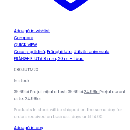
Adaugă în wishlist
Compare
QUICK VIEW
Casa și grădină
,
Frânghii Iuta
,
Utilizări universale
FRÂNGHIE IUTA 8 mm, 20 m – 1 buc
080JIUTM20
In stock
35.69
lei
Prețul inițial a fost: 35.69lei.
24.96
lei
Prețul curent
este: 24.96lei.
Products In stock will be shipped on the same day for
orders received on business days until 14:00.
Adaugă în coș