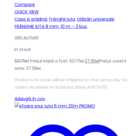
Compare
QUICK VIEW
Casa și grădină
,
Frânghii Iuta
,
Utilizări universale
FRÂNGHIE IUTA 8 mm, 10 m – 3 buc
080JIUTM10
In stock
53.17
lei
Prețul inițial a fost: 53.17lei.
37.16
lei
Prețul curent
este: 37.16lei.
Products In stock will be shipped on the same day for
orders received on business days until 14:00.
Adaugă în coș