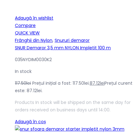
Adaugă în wishlist
Compare
QUICK VIEW
Frânghii din Nylon
,
Șnururi demaror
SNUR Demaror 3,5 mm NYLON Impletit 100 m
035NYDIM0030K2
In stock
117.50
lei
Prețul inițial a fost: 117.50lei.
87.12
lei
Prețul curent
este: 87.12lei.
Products In stock will be shipped on the same day for
orders received on business days until 14:00.
Adaugă în coș