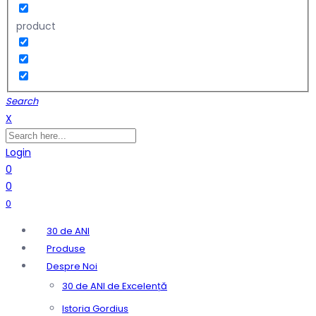
product
Search
X
Login
0
0
0
30 de ANI
Produse
Despre Noi
30 de ANI de Excelență
Istoria Gordius