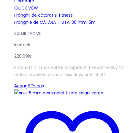
Compare
QUICK VIEW
Frânghii de cățărat și fitness
Frânghie de CĂȚĂRAT, IUTA, 30 mm, 5m
300JIUTFCM5
In stock
228.69
lei
Products In stock will be shipped on the same day for
orders received on business days until 14:00.
Adaugă în coș