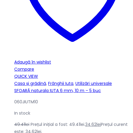
Adaugă în wishlist
Compare
QUICK VIEW
Casa și grădină
,
Frânghii Iuta
,
Utilizări universale
SFOARĂ naturala IUTA 6 mm, 10 m – 5 buc
060JIUTM10
In stock
49.41
lei
Prețul inițial a fost: 49.41lei.
34.62
lei
Prețul curent
este: 34.62lei.