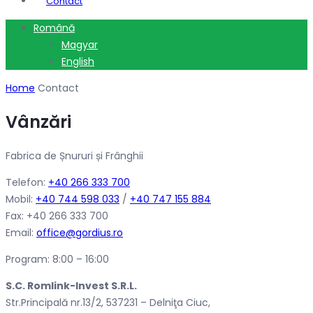
Contact
Română
Magyar
English
Home
Contact
Vânzări
Fabrica de Șnururi și Frânghii
Telefon:
+40 266 333 700
Mobil:
+40 744 598 033
/
+40 747 155 884
Fax: +40 266 333 700
Email:
office@gordius.ro
Program: 8:00 – 16:00
S.C. Romlink-Invest S.R.L.
Str.Principală nr.13/2, 537231 – Delniţa Ciuc,