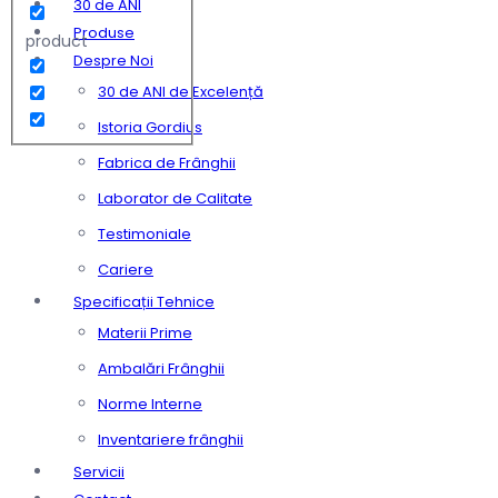
30 de ANI
Produse
product
Despre Noi
30 de ANI de Excelență
Istoria Gordius
Fabrica de Frânghii
Laborator de Calitate
Testimoniale
Cariere
Specificații Tehnice
Materii Prime
Ambalări Frânghii
Norme Interne
Inventariere frânghii
Servicii