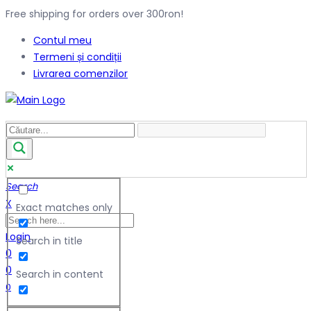
Free shipping for orders over 300ron!
Contul meu
Termeni și condiții
Livrarea comenzilor
Search
X
Exact matches only
Login
Search in title
0
0
Search in content
0