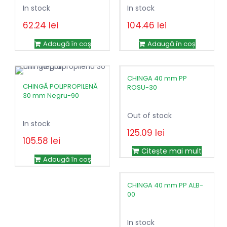
In stock
In stock
62.24
lei
104.46
lei
Prețul
Prețul
118.01
lei
inițial
curent
Adaugă în coș
Adaugă în coș
a
este:
fost:
104.46lei.
118.01lei.
CHINGA 40 mm PP
CHINGĂ POLIPROPILENĂ
ROSU-30
30 mm Negru-90
Out of stock
In stock
125.09
lei
105.58
lei
Prețul
Prețul
126.36
lei
Citește mai mult
inițial
curent
Adaugă în coș
a
este:
fost:
105.58lei.
CHINGA 40 mm PP ALB-
126.36lei.
00
In stock