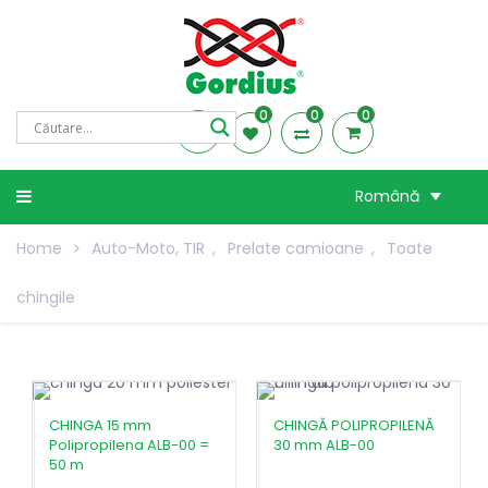
0
0
0
Română
Home
Auto-Moto, TIR
,
Prelate camioane
,
Toate
chingile
CHINGA 15 mm
CHINGĂ POLIPROPILENĂ
Polipropilena ALB-00 =
30 mm ALB-00
50 m