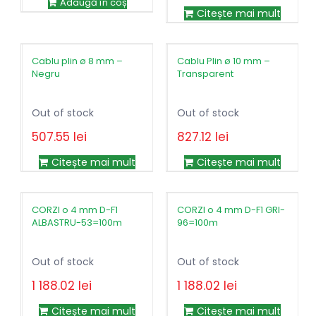
Adaugă în coș
Citește mai mult
Cablu plin ø 8 mm –
Cablu Plin ø 10 mm –
Negru
Transparent
Out of stock
Out of stock
507.55
lei
827.12
lei
Citește mai mult
Citește mai mult
CORZI o 4 mm D-F1
CORZI o 4 mm D-F1 GRI-
ALBASTRU-53=100m
96=100m
Out of stock
Out of stock
1 188.02
lei
1 188.02
lei
Citește mai mult
Citește mai mult