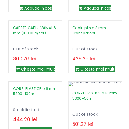
401.38
lei
inițial
curent
Adaugă în coș
Adaugă în coș
a
este:
fost:
200.69lei.
401.38lei.
CAPETE CABLU VAMAL 6
Cablu plin ø 8 mm –
mm (100 buc/set)
Transparent
Out of stock
Out of stock
300.76
lei
428.25
lei
Citește mai mult
Citește mai mult
CORZI ELASTICE o 6 mm
CORZI ELASTICE o 10 mm
5300=100m
5300=50m
Stock limited
Out of stock
444.20
lei
501.27
lei