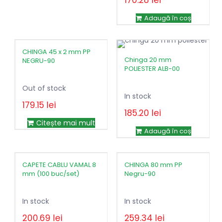
Adaugă în coș
CHINGA 45 x 2 mm PP
Chinga 20 mm
NEGRU-90
POLIESTER ALB-00
Out of stock
In stock
179.15
lei
185.20
lei
Citește mai mult
Adaugă în coș
CAPETE CABLU VAMAL 8
CHINGA 80 mm PP
mm (100 buc/set)
Negru-90
In stock
In stock
200.69
lei
259.34
lei
Prețul
Prețul