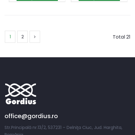
Total 21
1
2
office@gordius.ro
Str.Principală nr.13/2, 537231 – Delniţa Ciuc, Jud. Harghita,
România