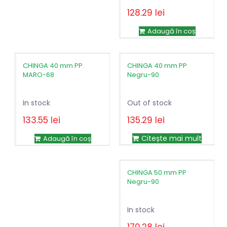
128.29
lei
Adaugă în coș
CHINGA 40 mm PP
CHINGA 40 mm PP
MARO-68
Negru-90
In stock
Out of stock
133.55
lei
135.29
lei
Prețul
Prețul
163.99
lei
inițial
curent
Citește mai mult
Adaugă în coș
a
este:
fost:
133.55lei.
163.99lei.
CHINGA 50 mm PP
Negru-90
In stock
170.28
lei