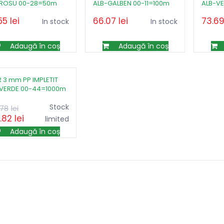
-ROSU 00-28=50m
ALB-GALBEN 00-11=100m
ALB-V
55
lei
66.07
lei
73.6
In stock
In stock
Adaugă în coș
Adaugă în coș
 3 mm PP IMPLETIT
-VERDE 00-44=1000m
Prețul
Prețul
Stock
.78
lei
.82
lei
inițial
curent
limited
a
este:
Adaugă în coș
fost:
220.82lei.
485.78lei.