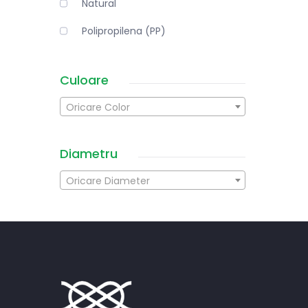
Natural
Polipropilena (PP)
Culoare
Oricare Color
Diametru
Oricare Diameter