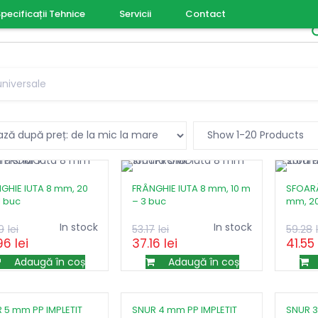
pecificații Tehnice
Servicii
Contact
 universale
GHIE IUTA 8 mm, 20
FRÂNGHIE IUTA 8 mm, 10 m
SFOARĂ
1 buc
– 3 buc
mm, 20
Prețul
Prețul
Prețul
Prețul
In stock
In stock
9
lei
53.17
lei
59.28
96
lei
37.16
lei
41.55
inițial
curent
inițial
curent
a
este:
a
este:
Adaugă în coș
Adaugă în coș
fost:
24.96lei.
fost:
37.16lei.
35.69lei.
53.17lei.
 5 mm PP IMPLETIT
SNUR 4 mm PP IMPLETIT
SNUR 3