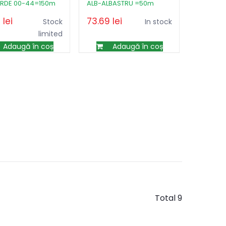
ERDE 00-44=150m
ALB-ALBASTRU =50m
9
lei
73.69
lei
Stock
In stock
limited
Adaugă în coș
Adaugă în coș
Total 9