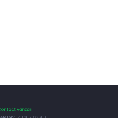
ontact vânzări
elefon:
+40 266 333 700