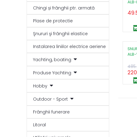
ALB
Chingi și frânghii ptr. armată
49.
Plase de protectie
Şnururi şi frânghii elastice
Instalarea liniilor electrice aeriene
SNUR
ALB
Yachting, boating
485
220
Produse Yachting
Hobby
Outdoor - Sport
Frânghii funerare
Litoral