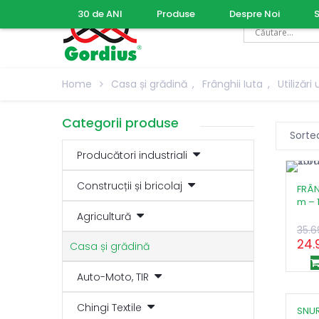
30 de ANI
Produse
Despre Noi
S
Home
Casa și grădină
,
Frânghii Iuta
,
Utilizări
Categorii produse
Producători industriali
Construcții și bricolaj
FRÂN
m – 
Agricultură
35.6
24.
Casa și grădină
Auto-Moto, TIR
Chingi Textile
SNUR