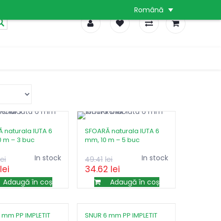
Română
0
0
0
 naturala IUTA 6
SFOARĂ naturala IUTA 6
 m – 3 buc
mm, 10 m – 5 buc
Prețul
Prețul
Prețul
Prețul
In stock
In stock
lei
49.41
lei
lei
34.62
lei
inițial
curent
inițial
curent
a
este:
a
este:
Adaugă în coș
Adaugă în coș
fost:
41.55lei.
fost:
34.62lei.
59.28lei.
49.41lei.
 mm PP IMPLETIT
SNUR 6 mm PP IMPLETIT