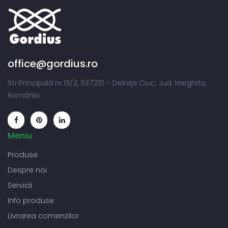
office@gordius.ro
Str.Principală nr.13/2, 537231 – Delniţa Ciuc, Jud. Harghita,
România
Meniu
Produse
Despre noi
Servicii
Info produse
Livrarea comenzilor