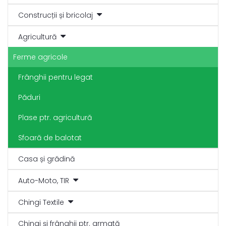
Construcții și bricolaj
Agricultură
Ferme agricole
Frânghii pentru legat
Păduri
Plase ptr. agricultură
Sfoară de balotat
Casa și grădină
Auto-Moto, TIR
Chingi Textile
Chingi și frânghii ptr. armată