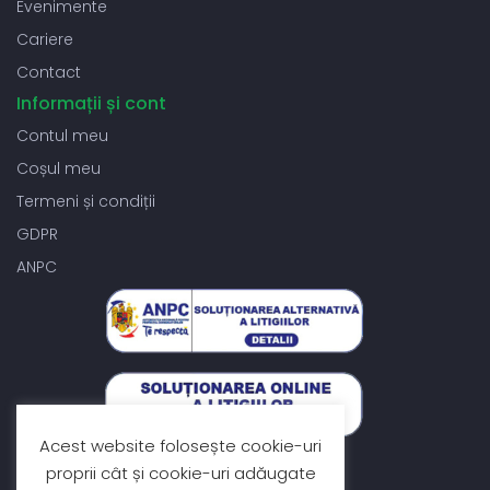
Evenimente
Cariere
Contact
Informații și cont
Contul meu
Coșul meu
Termeni și condiții
GDPR
ANPC
Acest website folosește cookie-uri
Contact vânzări
proprii cât și cookie-uri adăugate