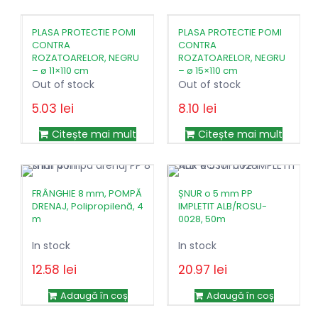
fost:
4.86lei.
9.72lei.
PLASA PROTECTIE POMI
PLASA PROTECTIE POMI
CONTRA
CONTRA
ROZATOARELOR, NEGRU
ROZATOARELOR, NEGRU
– ø 11×110 cm
– ø 15×110 cm
Out of stock
Out of stock
5.03
lei
8.10
lei
Citește mai mult
Citește mai mult
FRÂNGHIE 8 mm, POMPĂ
ȘNUR o 5 mm PP
DRENAJ, Polipropilenă, 4
IMPLETIT ALB/ROSU-
m
0028, 50m
In stock
In stock
12.58
lei
20.97
lei
Prețul
Prețul
45.66
lei
inițial
curent
Adaugă în coș
Adaugă în coș
a
este: