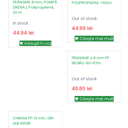
FRÂNGHIE 8 mm, POMPĂ
POLIPROPILENA =100m
DRENAJ, Polipropilenă,
20 m
Out of stock
In stock
44.99
lei
44.94
lei
Citește mai mult
Adaugă în coș
FRANGHIE o 8 mm PP
NEGRU-90=67m
Out of stock
46.80
lei
Prețul
Prețul
102.96
lei
inițial
curent
Citește mai mult
a
este:
fost:
46.80lei.
102.96lei.
CHINGA PP 14 mm, GRI-
ALB 9100B