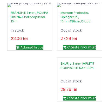
fost:
20.97lei.
45.66lei.
FRÂNGHIE 8 mm, POMPĂ
Manșon Protecție,
DRENAJ, Polipropilenă,
Chingă tub.,
10 m
15mm/30cm,10 buc
In stock
Out of stock
23.06
lei
27.29
lei
Citește mai mult
Adaugă în coș
SNUR o 3 mm IMPLETIT
POLIPROPILENA=100m
Out of stock
29.78
lei
Citește mai mult