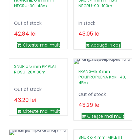
FRANGHIE o 8 mm PP
SNUR 4 mm PP PLAT
NEGRU-90=48m
NEGRU-90=100m
Out of stock
In stock
42.84
lei
43.05
lei
Prețul
Prețul
85.68
lei
inițial
curent
Citește mai mult
Adaugă în coș
a
este:
fost:
42.84lei.
85.68lei.
SNUR o 5 mm PP PLAT
FRANGHIE 8 mm
ROSU-28=100m
POLIPROPILENA Kaki-48,
45m
Out of stock
Out of stock
43.20
lei
43.29
lei
Prețul
Prețul
85.72
lei
Citește mai mult
inițial
curent
Citește mai mult
a
este:
fost:
43.29lei.
85.72lei.
SNUR o 4 mm IMPLETIT