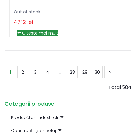
Out of stock
47.12
lei
Citește mai mult
1
2
3
4
…
28
29
30
Total 584
Categorii produse
Producători industriali
Construcții și bricolaj