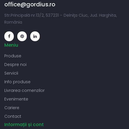
office@gordius.ro
Str.Principală nr.13/2, 537231 – Delniţa Ciuc, Jud. Harghita,
România
Meniu
Produse
Despre noi
Servicii
Info produse
Livrarea comenzilor
Evenimente
Cariere
Contact
Informații și cont