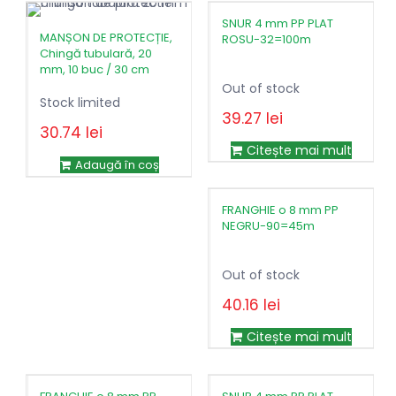
SNUR 4 mm PP PLAT
MANȘON DE PROTECȚIE,
ROSU-32=100m
Chingă tubulară, 20
mm, 10 buc / 30 cm
Out of stock
Stock limited
39.27
lei
30.74
lei
Citește mai mult
Adaugă în coș
FRANGHIE o 8 mm PP
NEGRU-90=45m
Out of stock
40.16
lei
Prețul
Prețul
80.33
lei
inițial
curent
Citește mai mult
a
este:
fost:
40.16lei.
80.33lei.