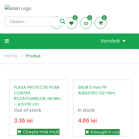
0
0
0
Română
Home
Produs
PLASA PROTECTIE POMI
SNUR 5 mm PP
CONTRA
ALBASTRU-52=10m
ROZATOARELOR, NEGRU
– ø 6×110 cm
Out of stock
In stock
3.36
lei
4.86
lei
Prețul
Prețul
9.72
lei
inițial
curent
Citește mai mult
Adaugă în coș
a
este: