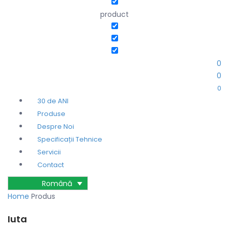
product
0
0
0
30 de ANI
Produse
Despre Noi
Specificații Tehnice
Servicii
Contact
Română
Home
Produs
Iuta