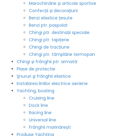
Marochinărie și articole sportive
Confecții și decorațiuni
Benzi elastice țesute
Benzi ptr. paspolat
Chingi ptr. destinații speciale
Chingi ptr. tapițerie
Chingi de tracțiune
Chingi ptr. tâmplărie termopan
Chingi și frânghii ptr. armată
Plase de protectie
Şnururi şi frânghii elastice
Instalarea liniilor electrice aeriene
Yachting, boating
Cruising line
Dock line
Racing line
Universal line
Frânghii marinărești
Produse Yachting