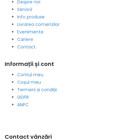
Despre noi
Servicii
Info produse
Livrarea comenzilor
Evenimente
Cariere
Contact
Informații și cont
Contul meu
Coșul meu
Termeni și condiții
GDPR
ANPC
Contact vânzări