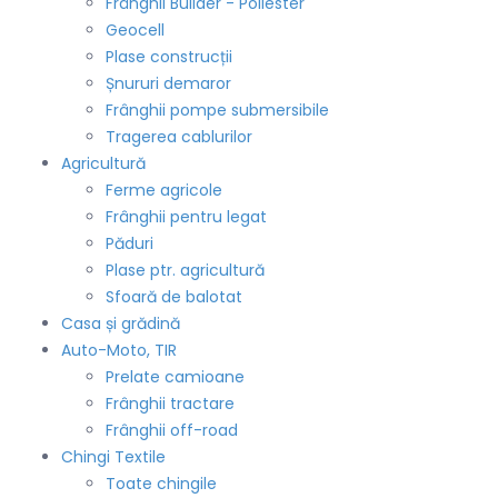
Frânghii Builder - Poliester
Geocell
Plase construcții
Șnururi demaror
Frânghii pompe submersibile
Tragerea cablurilor
Agricultură
Ferme agricole
Frânghii pentru legat
Păduri
Plase ptr. agricultură
Sfoară de balotat
Casa și grădină
Auto-Moto, TIR
Prelate camioane
Frânghii tractare
Frânghii off-road
Chingi Textile
Toate chingile