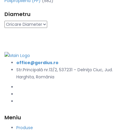
Polipropilena (PP)
(582)
Diametru
office@gordius.ro
Str.Principală nr.13/2, 537231 – Delniţa Ciuc, Jud.
Harghita, România
Meniu
Produse