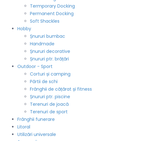
Termporary Docking
Permanent Docking
Soft Shackles
Hobby
Șnururi bumbac
Handmade
Șnururi decorative
Șnururi ptr. brățări
Outdoor - Sport
Corturi și camping
Pârtii de schi
Frânghii de cățărat și fitness
Șnururi ptr. piscine
Terenuri de joacă
Terenuri de sport
Frânghii funerare
Litoral
Utilizări universale