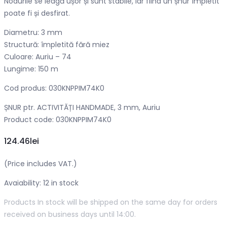
Nodurile se leagă ușor și sunt stabile, iar fiind un șnur împletit
poate fi și desfirat.
Diametru: 3 mm
Structură: împletită fără miez
Culoare: Auriu – 74
Lungime: 150 m
Cod produs: 030KNPPIM74K0
ȘNUR ptr. ACTIVITĂȚI HANDMADE, 3 mm, Auriu
Product code: 030KNPPIM74K0
124.46
lei
(Price includes VAT.)
Avaiability: 12
in stock
Products In stock will be shipped on the same day for orders
received on business days until 14:00.