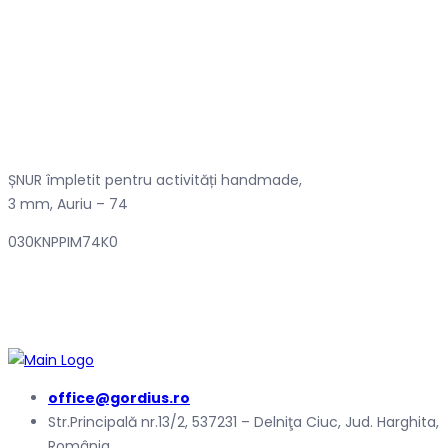
ȘNUR împletit pentru activități handmade,
3 mm, Auriu – 74
030KNPPIM74K0
office@gordius.ro
Str.Principală nr.13/2, 537231 – Delniţa Ciuc, Jud. Harghita,
România