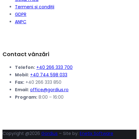
Termeni și condiții
GDPR
ANPC
Contact vânzări
Telefon:
+40 266 333 700
Mobil:
+40 744 598 033
Fax:
+40 266 333 850
Email:
office@gordius.ro
Program:
8:00 – 16:00
Copyright @2026
Gordius
– Site by:
Enetix Software