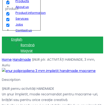
Products
About us
product
Product information
Services
Jobs
Contact us
English
Română
Magyar
Home
Handmade
ȘNUR ptr. ACTIVITĂȚI HANDMADE, 3 mm,
Auriu
Description
ȘNUR penru activități HANDMADE
Un șnur împletit, moale recomandat pentru macrame-uri,
brățări sau pentru orice creație creativă.