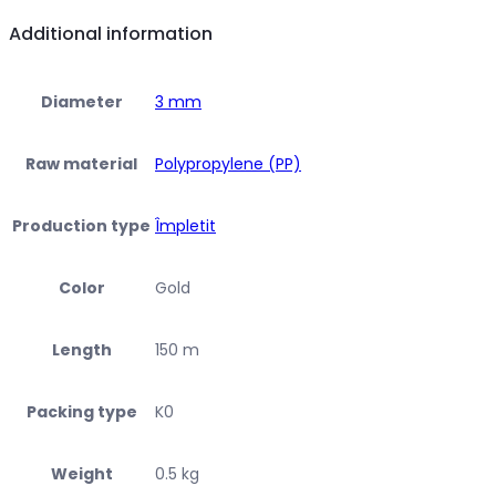
Additional information
Diameter
3 mm
Raw material
Polypropylene (PP)
Production type
Împletit
Color
Gold
Length
150 m
Packing type
K0
Weight
0.5 kg