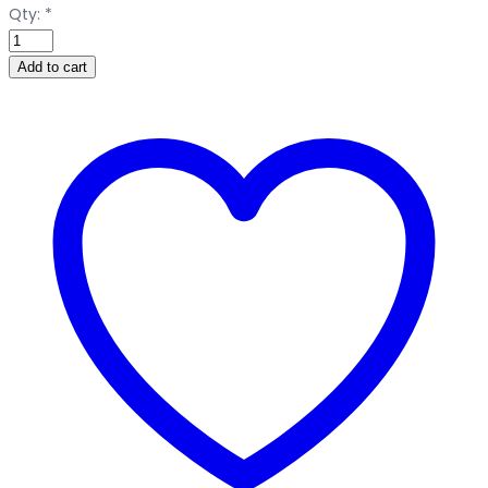
Qty:
*
Add to cart