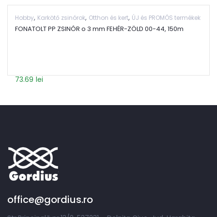
,
,
,
Hobby
Karkötő zsinórok
Otthon és kert
ÚJ és PROMÓS termékek
FONATOLT PP ZSINÓR o 3 mm FEHÉR-ZÖLD 00-44, 150m
73.69
lei
office@gordius.ro