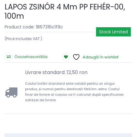
LAPOS ZSINÓR 4 Mm PP FEHÉR-00,
100m
Product code: 1867316c1f9c
Stock Limited
(Price includes VAT.)
Összehasonlítás
Adaugă în wishlist
Livrare standard: 12,50 ron
Costul livrării standard este valabil pentru un singur
produs, și numai pentru destinații fără km. extra. Costul
final de livrare al coșului va fi calculat după specificarea
adresei de livrare.