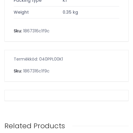
Packing type
K1
Weight
0.35 kg
Sku:
1867316c1f9c
Termékkód: 040PPL00K1
Sku:
1867316c1f9c
Related Products