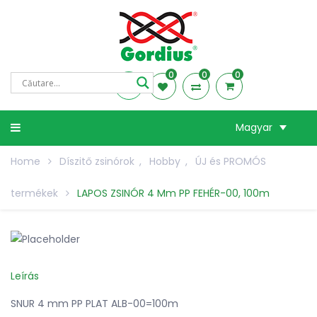
0
0
0
Magyar
Home
Díszitő zsinórok
,
Hobby
,
ÚJ és PROMÓS
termékek
LAPOS ZSINÓR 4 Mm PP FEHÉR-00, 100m
Leírás
SNUR 4 mm PP PLAT ALB-00=100m