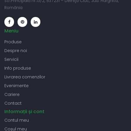
Str.Principală nr.13/2, 537231 – Delniţa Ciuc, Jud. Harghita,
România
Meniu
Produse
Despre noi
Servicii
Info produse
Livrarea comenzilor
Evenimente
Cariere
Contact
Informații și cont
Contul meu
Coșul meu