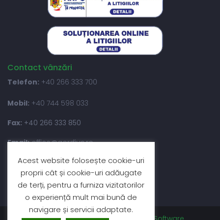
Contact vânzări
Telefon:
+40 266 333 700
Mobil:
+40 744 598 033
Fax:
+40 266 333 850
Email:
office@gordius.ro
Acest website folosește cookie-uri
Program:
8:00 – 16:00
proprii cât și cookie-uri adăugate
de terți, pentru a furniza vizitatorilor
o experiență mult mai bună de
navigare și servicii adaptate.
Copyright @2026
Gordius
– Site by:
Enetix Software