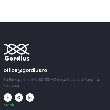
office@gordius.ro
Str.Principală nr.13/2, 537231 – Delniţa Ciuc, Jud. Harghita,
România
Meniu