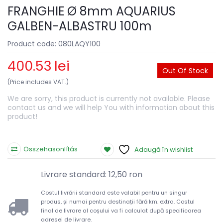
FRANGHIE Ø 8mm AQUARIUS
GALBEN-ALBASTRU 100m
Product code: 080LAQY100
400.53
lei
Out Of Stock
(Price includes VAT.)
We are sorry, this product is currently not available. Please
contact us and we will help You with information about this
product!
Összehasonlítás
Adaugă în wishlist
Livrare standard: 12,50 ron
Costul livrării standard este valabil pentru un singur
produs, și numai pentru destinații fără km. extra. Costul
final de livrare al coșului va fi calculat după specificarea
adresei de livrare.