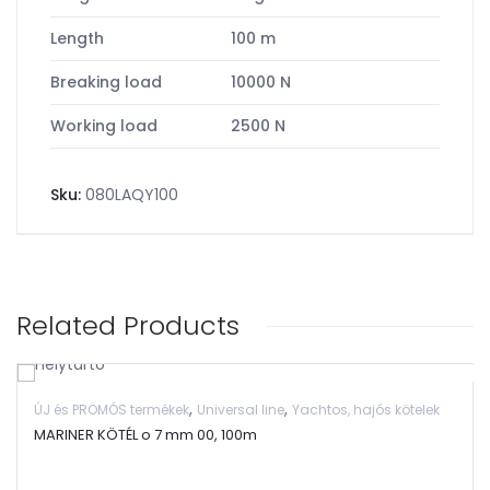
Length
100 m
Breaking load
10000 N
Working load
2500 N
Sku:
080LAQY100
Related Products
,
,
ÚJ és PROMÓS termékek
Universal line
Yachtos, hajós kötelek
MARINER KÖTÉL o 7 mm 00, 100m