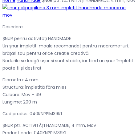
Home
Handmade
ȘNUR ptr. ACTIVITĂȚI HANDMADE, 4 mm, Mov
Descriere
ȘNUR penru activități HANDMADE
Un șnur împletit, moale recomandat pentru macrame-uri,
brățări sau pentru orice creație creativă.
Nodurile se leagă ușor și sunt stabile, iar fiind un șnur împletit
poate fi și desfirat.
Diametru: 4 mm
Structură: împletită fără miez
Culoare: Mov – 39
Lungime: 200 m
Cod produs: 040KNPPIM39K1
ȘNUR ptr. ACTIVITĂȚI HANDMADE, 4 mm, Mov
Product code: 040KNPPIM39K1