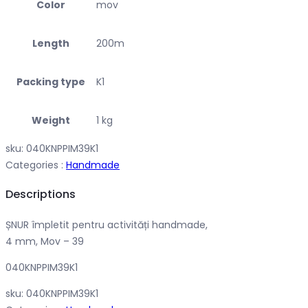
Color
mov
Length
200m
Packing type
K1
Weight
1 kg
sku:
040KNPPIM39K1
Categories :
Handmade
Descriptions
ȘNUR împletit pentru activități handmade,
4 mm, Mov – 39
040KNPPIM39K1
sku:
040KNPPIM39K1