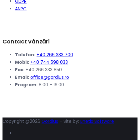
GDPR
ANPC
Contact vânzări
Telefon:
+40 266 333 700
Mobil:
+40 744 598 033
Fax:
+40 266 333 850
Email:
office@gordius.ro
Program:
8:00 – 16:00
Copyright @2026
Gordius
– Site by:
Enetix Software