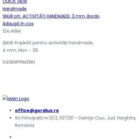
QUICK VIEW
Handmade
ȘNUR ptr. ACTIVITĂȚI HANDMADE, 3 mm, Bordo
Adaugă în coș
124.46
lei
ȘNUR împletit pentru activități handmade,
4 mm, Mov – 39
040KNPPIM39K1
office@gordius.ro
Str.Principală nr.13/2, 537231 – Delniţa Ciuc, Jud. Harghita,
România