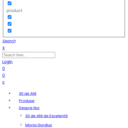
product
Search
X
Login
0
0
0
30 de ANI
Produse
Despre Noi
30 de ANI de Excelență
Istoria Gordius