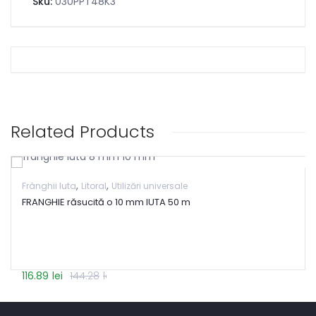
Sku:
030PPT48K3
Related Products
,
,
Frânghii Iuta
Litoral
Utilizări universale
FRANGHIE răsucită o 10 mm IUTA 50 m
Prețul
Prețul
116.89
lei
144.28
lei
inițial
curent
a
este: