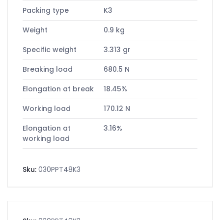
Packing type
K3
Weight
0.9 kg
Specific weight
3.313 gr
Breaking load
680.5 N
Elongation at break
18.45%
Working load
170.12 N
Elongation at
3.16%
working load
Sku:
030PPT48K3