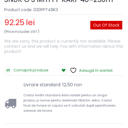
Product code: 030PPT48K3
92.25
lei
Out Of Stock
(Price includes VAT.)
We are sorry, this product is currently not available. Please
contact us and we will help You with information about this
product!
Comapră produse
Adaugă în wishlist
Livrare standard: 12,50 ron
Costul livrării standard este valabil pentru un singur
produs, și numai pentru destinații fără km. extra. Costul
final de livrare al coșului va fi calculat după specificarea
adresei de livrare.