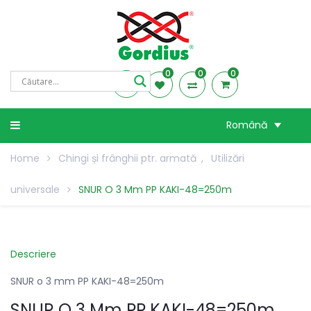
0
0
0
Română
Home
Chingi și frânghii ptr. armată
,
Utilizări
universale
SNUR O 3 Mm PP KAKI-48=250m
Descriere
SNUR o 3 mm PP KAKI-48=250m
SNUR O 3 Mm PP KAKI-48=250m