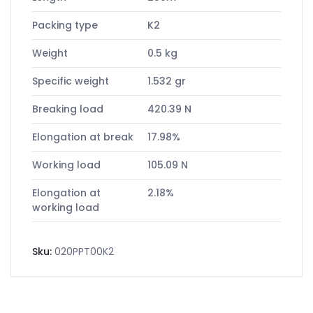
Packing type
K2
Weight
0.5 kg
Specific weight
1.532 gr
Breaking load
420.39 N
Elongation at break
17.98%
Working load
105.09 N
Elongation at
2.18%
working load
Sku:
020PPT00K2