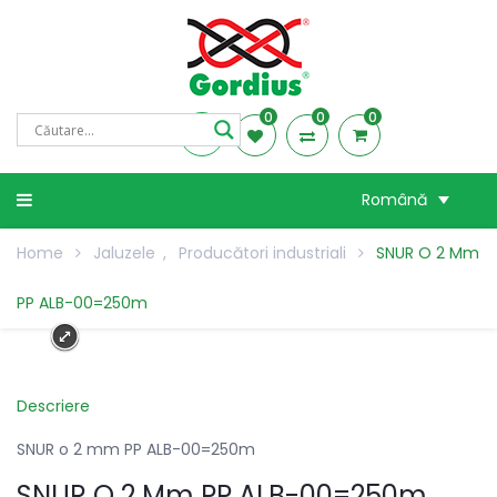
0
0
0
Română
Home
Jaluzele
,
Producători industriali
SNUR O 2 Mm
PP ALB-00=250m
Descriere
SNUR o 2 mm PP ALB-00=250m
SNUR O 2 Mm PP ALB-00=250m