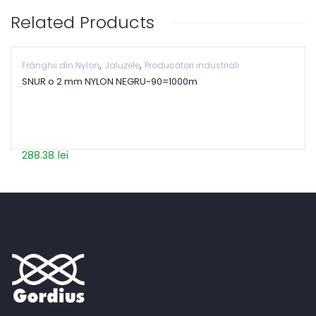
Related Products
,
,
Frânghii din Nylon
Jaluzele
Producători industriali
SNUR o 2 mm NYLON NEGRU-90=1000m
288.38
lei