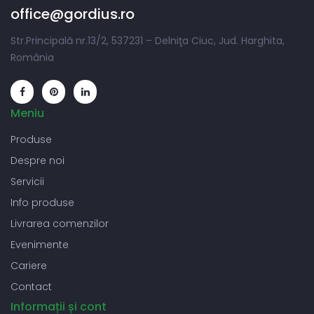
office@gordius.ro
Str.Principală nr.13/2, 537231 – Delniţa Ciuc, Jud. Harghita,
România
Meniu
Produse
Despre noi
Servicii
Info produse
Livrarea comenzilor
Evenimente
Cariere
Contact
Informații și cont