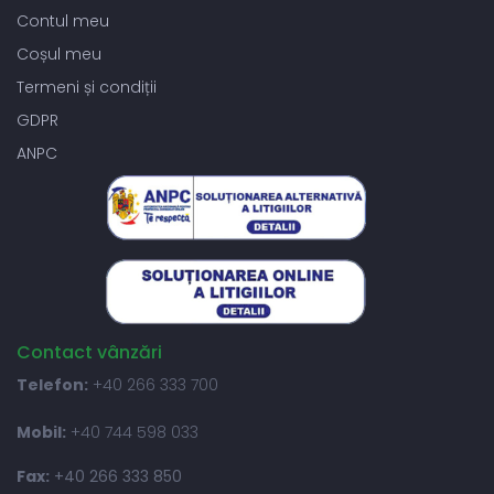
Contul meu
Coșul meu
Termeni și condiții
GDPR
ANPC
Contact vânzări
Telefon:
+40 266 333 700
Mobil:
+40 744 598 033
Fax:
+40 266 333 850