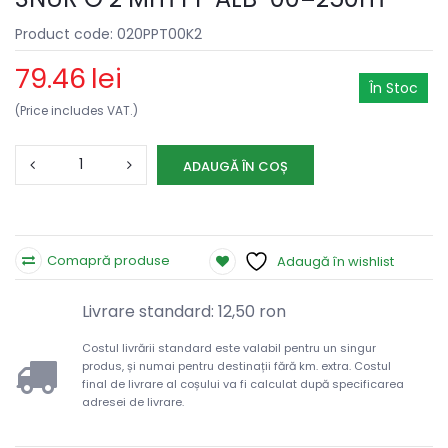
Product code: 020PPT00K2
79.46
lei
În Stoc
(Price includes VAT.)
ADAUGĂ ÎN COȘ
Comapră produse
Adaugă în wishlist
Livrare standard: 12,50 ron
Costul livrării standard este valabil pentru un singur
produs, și numai pentru destinații fără km. extra. Costul
final de livrare al coșului va fi calculat după specificarea
adresei de livrare.