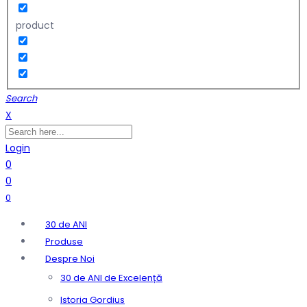
product
Search
X
Login
0
0
0
30 de ANI
Produse
Despre Noi
30 de ANI de Excelență
Istoria Gordius