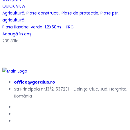
QUICK VIEW
Agricultură
,
Plase construcții
,
Plase de protectie
,
Plase ptr.
agricultură
Plasa Raschel verde-1,2X50m – KRG
Adaugă în coș
239.33
lei
office@gordius.ro
Str.Principală nr.13/2, 537231 – Delniţa Ciuc, Jud. Harghita,
România