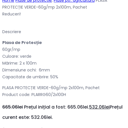
Home
Plase de protectie
,
Plase ptr. agricultură
PLASA
PROTECȚIE VERDE-60g/mp 2x100m, Pachet
Reduceri!
Descriere
Plasa de Protecție
60gr/mp
Culoare: verde
Mărime: 2 x 100m
Dimensiune ochi: 6mm
Capacitate de umbrire: 50%
PLASA PROTECȚIE VERDE-60g/mp 2x100m, Pachet
Product code: PLARRG60/2x100H
665.06
lei
Prețul inițial a fost: 665.06lei.
532.06
lei
Prețul
curent este: 532.06lei.