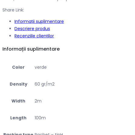
Share Link:
Informații suplimentare
Descriere produs
Recenziile clienților
Informații suplimentare
Color
verde
Density
60 gr/m2
Width
2m
Length
100m
Packing type
Pachet – tipH