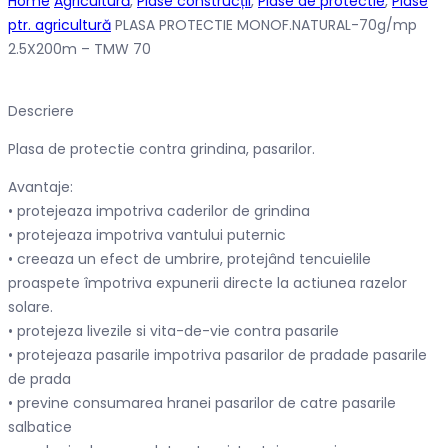
Home
Agricultură
,
Plase construcții
,
Plase de protectie
,
Plase
ptr. agricultură
PLASA PROTECTIE MONOF.NATURAL-70g/mp
2.5X200m – TMW 70
Descriere
Plasa de protectie contra grindina, pasarilor.
Avantaje:
• protejeaza impotriva caderilor de grindina
• protejeaza impotriva vantului puternic
• creeaza un efect de umbrire, protejând tencuielile
proaspete împotriva expunerii directe la actiunea razelor
solare.
• protejeza livezile si vita-de-vie contra pasarile
• protejeaza pasarile impotriva pasarilor de pradade pasarile
de prada
• previne consumarea hranei pasarilor de catre pasarile
salbatice