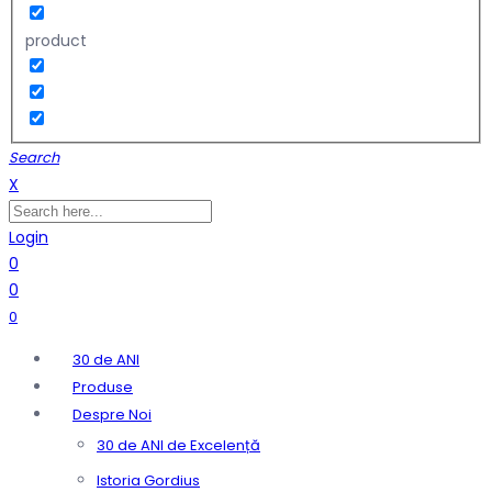
product
Search
X
Login
0
0
0
30 de ANI
Produse
Despre Noi
30 de ANI de Excelență
Istoria Gordius