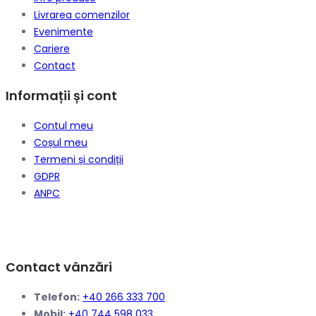
Livrarea comenzilor
Evenimente
Cariere
Contact
Informații și cont
Contul meu
Coșul meu
Termeni și condiții
GDPR
ANPC
Contact vânzări
Telefon:
+40 266 333 700
Mobil:
+40 744 598 033