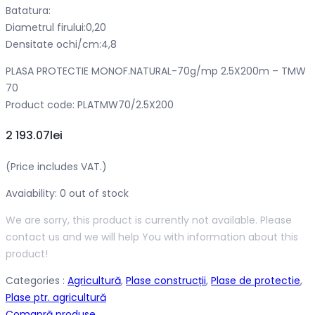
Batatura:
Diametrul firului:0,20
Densitate ochi/cm:4,8
PLASA PROTECTIE MONOF.NATURAL-70g/mp 2.5X200m – TMW
70
Product code: PLATMW70/2.5X200
2 193.07
lei
(Price includes VAT.)
Avaiability: 0
out of stock
We are sorry, this product is currently not available. Please
contact us and we will help You with information about this
product!
Categories :
Agricultură
,
Plase construcții
,
Plase de protectie
,
Plase ptr. agricultură
Comapră produse