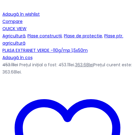
Adaugă în wishlist
Compare
QUICK VIEW
Agricultură
,
Plase construcții
,
Plase de protectie
,
Plase ptr.
agricultură
PLASA EXTRANET VERDE -110g/mp 1,5x50m
Adaugă în coș
453.11
lei
Prețul inițial a fost: 453.11lei.
363.68
lei
Prețul curent este:
363.68lei.