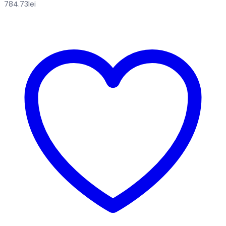
784.73
lei