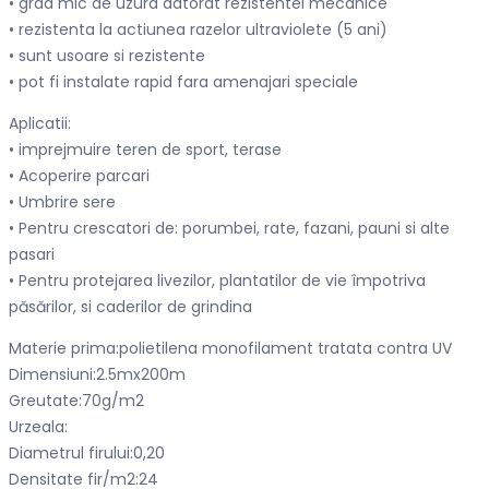
• grad mic de uzura datorat rezistentei mecanice
• rezistenta la actiunea razelor ultraviolete (5 ani)
• sunt usoare si rezistente
• pot fi instalate rapid fara amenajari speciale
Aplicatii:
• imprejmuire teren de sport, terase
• Acoperire parcari
• Umbrire sere
• Pentru crescatori de: porumbei, rate, fazani, pauni si alte
pasari
• Pentru protejarea livezilor, plantatilor de vie împotriva
păsărilor, si caderilor de grindina
Materie prima:polietilena monofilament tratata contra UV
Dimensiuni:2.5mx200m
Greutate:70g/m2
Urzeala:
Diametrul firului:0,20
Densitate fir/m2:24