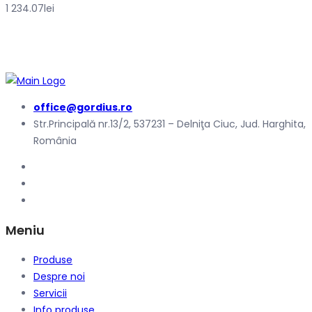
1 234.07
lei
office@gordius.ro
Str.Principală nr.13/2, 537231 – Delniţa Ciuc, Jud. Harghita,
România
Meniu
Produse
Despre noi
Servicii
Info produse