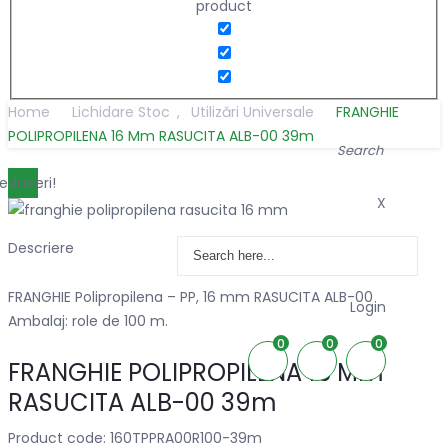
product
Home
Lichidare Stoc
,
Utilizări Universale
FRANGHIE
POLIPROPILENA 16 Mm RASUCITA ALB-00 39m
Search
educeri!
X
Descriere
FRANGHIE Polipropilena – PP, 16 mm RASUCITA ALB-00
Login
Ambalaj: role de 100 m.
0
0
0
FRANGHIE POLIPROPILENA 16 Mm
RASUCITA ALB-00 39m
Product code: 160TPPRA00R100-39m