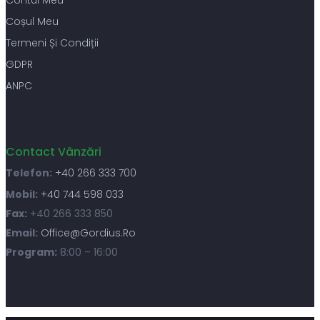
Coșul Meu
Termeni Și Condiții
GDPR
ANPC
Contact Vânzări
Telefon:
+40 266 333 700
Mobil:
+40 744 598 033
Fax:
+40 266 333 850
Email:
Office@gordius.ro
Program:
8:00 – 16:00