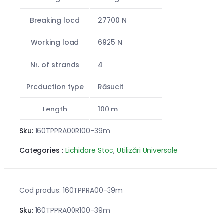
Breaking load
27700 N
Working load
6925 N
Nr. of strands
4
Production type
Răsucit
Length
100 m
Sku:
160TPPRA00R100-39m
Categories :
Lichidare Stoc
,
Utilizări Universale
Cod produs: 160TPPRA00-39m
Sku:
160TPPRA00R100-39m