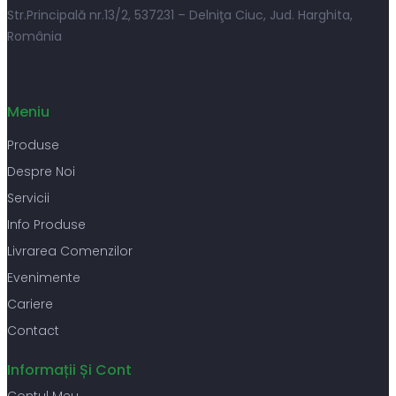
Str.Principală nr.13/2, 537231 – Delniţa Ciuc, Jud. Harghita,
România
Meniu
Produse
Despre Noi
Servicii
Info Produse
Livrarea Comenzilor
Evenimente
Cariere
Contact
Informații Și Cont
Contul Meu