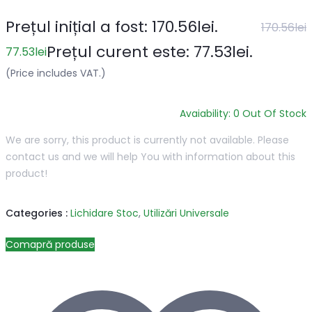
Prețul inițial a fost: 170.56lei.
170.56
lei
Prețul curent este: 77.53lei.
77.53
lei
(Price includes VAT.)
Avaiability: 0
Out Of Stock
We are sorry, this product is currently not available. Please
contact us and we will help You with information about this
product!
Categories :
Lichidare Stoc
,
Utilizări Universale
Comapră produse