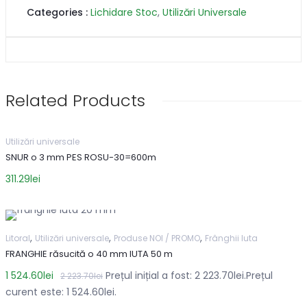
Categories :
Lichidare Stoc
,
Utilizări Universale
Related Products
Utilizări universale
SNUR o 3 mm PES ROSU-30=600m
311.29
lei
,
,
,
Litoral
Utilizări universale
Produse NOI / PROMO
Frânghii Iuta
FRANGHIE răsucită o 40 mm IUTA 50 m
1 524.60
lei
Prețul inițial a fost: 2 223.70lei.
Prețul
2 223.70
lei
curent este: 1 524.60lei.