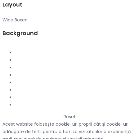
Layout
Wide
Boxed
Background
Reset
Acest website folosește cookie-uri proprii cât și cookie-uri
adăugate de terți, pentru a furniza vizitatorilor o experiență
mult mai bună de navigare și servicii adaptate.