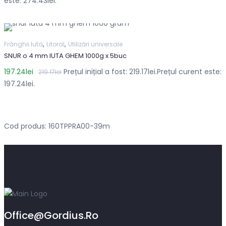
este: 274.43lei.
,
,
Frânghii Iuta
Litoral
Utilizări universale
SNUR o 4 mm IUTA GHEM 1000g x 5buc
197.24
lei
Prețul inițial a fost: 219.17lei.
Prețul curent este:
219.17
lei
197.24lei.
Cod produs: 160TPPRA00-39m
Office@gordius.ro