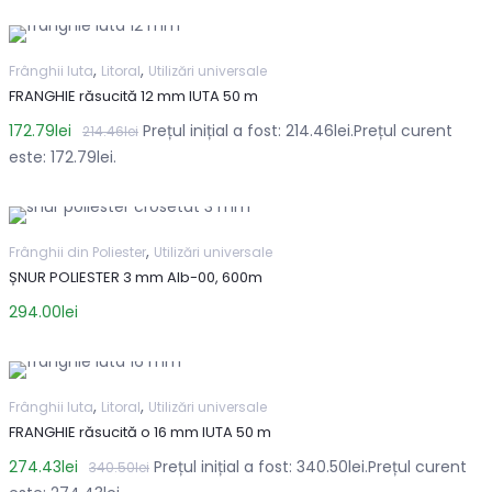
,
,
Frânghii Iuta
Litoral
Utilizări universale
FRANGHIE răsucită 12 mm IUTA 50 m
172.79
lei
Prețul inițial a fost: 214.46lei.
Prețul curent
214.46
lei
este: 172.79lei.
,
Frânghii din Poliester
Utilizări universale
ȘNUR POLIESTER 3 mm Alb-00, 600m
294.00
lei
,
,
Frânghii Iuta
Litoral
Utilizări universale
FRANGHIE răsucită o 16 mm IUTA 50 m
274.43
lei
Prețul inițial a fost: 340.50lei.
Prețul curent
340.50
lei