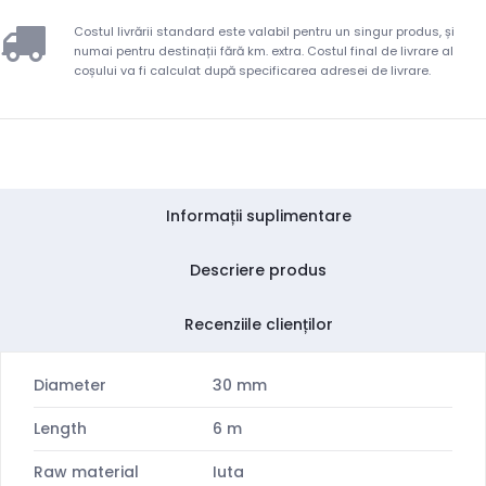
Costul livrării standard este valabil pentru un singur produs, și
numai pentru destinații fără km. extra. Costul final de livrare al
coșului va fi calculat după specificarea adresei de livrare.
Informații suplimentare
Descriere produs
Recenziile clienților
Diameter
30 mm
Length
6 m
Raw material
Iuta