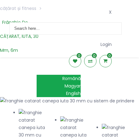
cățărat și fitness
X
Frânghie De
CĂȚĂRAT, IUTA, 30
Login
Mm, 6m
0
0
0
Română
Magyar
English