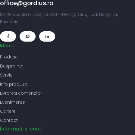
office@gordius.ro
Str.Principală nr.13/2, 537231 – Delniţa Ciuc, Jud. Harghita,
România
Meniu
Produse
Despre noi
Servicii
Info produse
Livrarea comenzilor
Evenimente
Cariere
Contact
Informații și cont