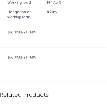
Working load
1447.5 N
Elongation at
8.29%
working load
Sku:
050NYT48P5
Sku:
050NYT48P5
Related Products