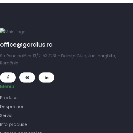
office@gordius.ro
Str.Principală nr.13/2, 537231 – Delniţa Ciuc, Jud. Harghita,
România
Meniu
Produse
Despre noi
Servicii
Info produse