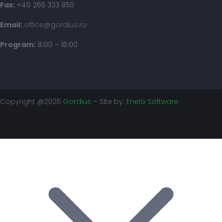
Fax:
+40 266 333 850
Email:
office@gordius.ro
Program:
8:00 – 16:00
Copyright @2026
Gordius
– Site by:
Enetix Software