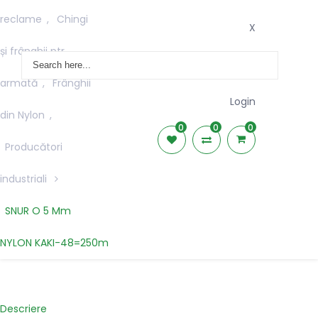
reclame
,
Chingi
X
și frânghii ptr.
armată
,
Frânghii
Login
din Nylon
,
0
0
0
Producători
industriali
Română
Magyar
SNUR O 5 Mm
English
NYLON KAKI-48=250m
Descriere