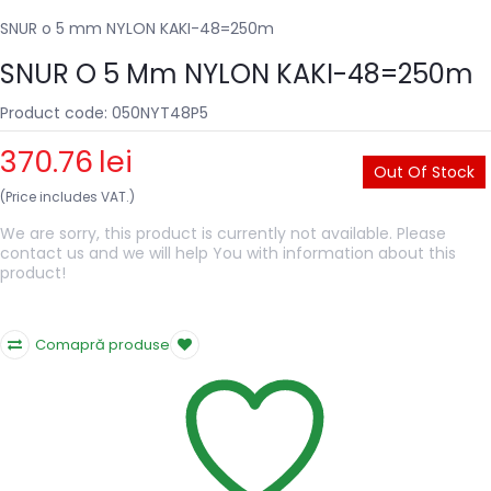
SNUR o 5 mm NYLON KAKI-48=250m
SNUR O 5 Mm NYLON KAKI-48=250m
Product code: 050NYT48P5
370.76
lei
Out Of Stock
(Price includes VAT.)
We are sorry, this product is currently not available. Please
contact us and we will help You with information about this
product!
Comapră produse