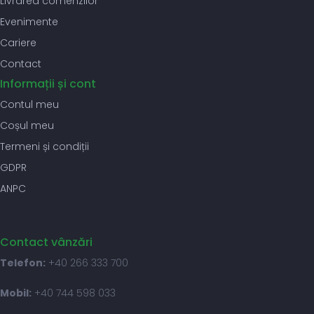
Livrarea comenzilor
Evenimente
Cariere
Contact
Informații și cont
Contul meu
Coșul meu
Termeni și condiții
GDPR
ANPC
Contact vânzări
Telefon:
+40 266 333 700
Mobil:
+40 744 598 033