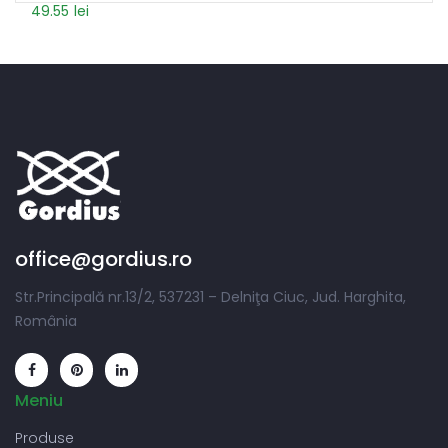
49.55
lei
office@gordius.ro
Str.Principală nr.13/2, 537231 – Delniţa Ciuc, Jud. Harghita,
România
Meniu
Produse