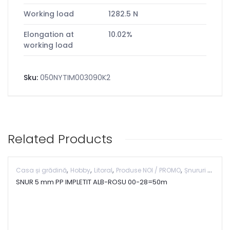
Working load
1282.5 N
Elongation at
10.02%
working load
Sku:
050NYTIM003090K2
Related Products
,
,
,
,
Casa și grădină
Hobby
Litoral
Produse NOI / PROMO
Șnururi ptr. brățări
SNUR 5 mm PP IMPLETIT ALB-ROSU 00-28=50m