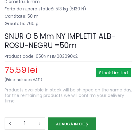
Diametru: 5 mm
Forța de rupere statică: 513 kg (5130 N)
Cantitate: 50 m
Greutate: 760 g
SNUR O 5 Mm NY IMPLETIT ALB-
ROSU-NEGRU =50m
Product code: 050NYTIM003090K2
75.59
lei
Stock Limited
(Price includes VAT.)
Products available in stock will be shipped on the same day,
for the remaining products we will confirm your delivery
time.
ADAUGĂ ÎN COȘ