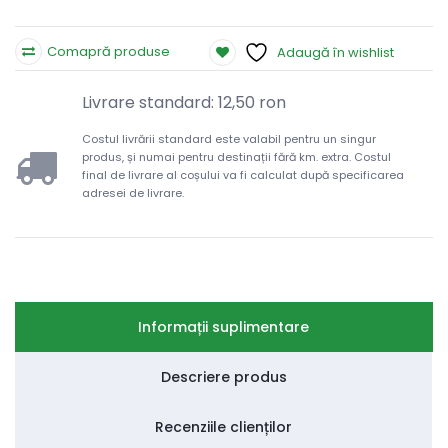
Comapră produse
Adaugă în wishlist
Livrare standard: 12,50 ron
Costul livrării standard este valabil pentru un singur
produs, și numai pentru destinații fără km. extra. Costul
final de livrare al coșului va fi calculat după specificarea
adresei de livrare.
Informații suplimentare
Descriere produs
Recenziile clienților