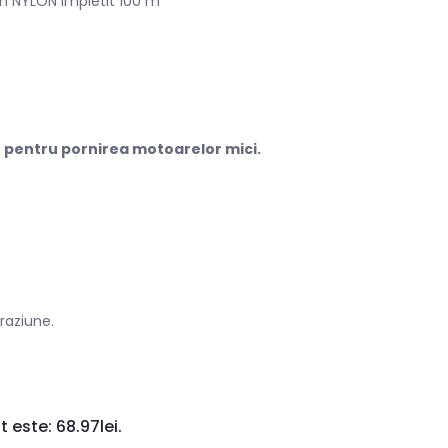
 NYLON Impletit 100 m
 pentru pornirea motoarelor mici.
raziune.
t este: 68.97lei.