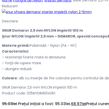
Home
Frânghii din Nylon
,
Șnururi demaror
SNUR Demaror 2,5 mm
Reduceri!
Descriere
SNUR Demaror 2,5 mm NYLON Impletit 100 m
Şnur NYLON împletit 2,5 mm – DEMAROR, special conceput
Materie primă:
Poliamidă – Nylon (PA – NY)
Caracteristici:
– rezistenţă foarte mare la abraziune.
– forţă de rupere mare.
– alungire redusă.
Culoare:
alb cu inserţie de fire colorate pentru controlul de ab
SNUR Demaror 2,5 mm NYLON Impletit 100 m
Product code: 025NYDIM0040K1
95.03
lei
Prețul inițial a fost: 95.03lei.
68.97
lei
Prețul curen