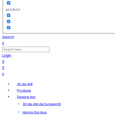
product
Search
X
Login
0
0
0
30 de ANI
Produse
Despre Noi
30 de ANI de Excelență
Istoria Gordius