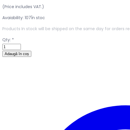
(Price includes VAT.)
Avaiability: 107
În stoc
Products In stock will be shipped on the same day for orders re
Qty:
*
Adaugă în coș