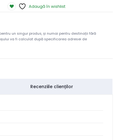
Adaugă în wishlist
 pentru un singur produs, și numai pentru destinații fără
 coșului va fi calculat după specificarea adresei de
Recenziile clienților