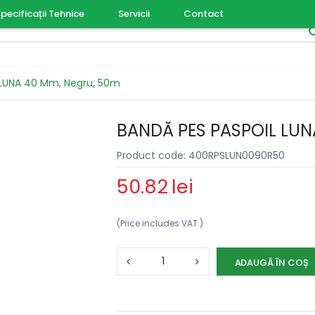
pecificații Tehnice
Servicii
Contact
 LUNA 40 Mm, Negru, 50m
BANDĂ PES PASPOIL LUN
Product code: 400RPSLUN0090R50
50.82
lei
(Price includes VAT.)
ADAUGĂ ÎN COȘ