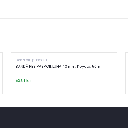
Benzi ptr. paspolat
BANDĂ PES PASPOIL LUNA 40 mm, Koyote, 50m
53.91
lei