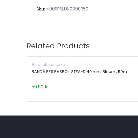
Sku:
400RPSLUN0090R50
Related Products
Benzi ptr. paspolat
BANDĂ PES PASPOIL STEA-D 40 mm, Bleum., 50m
59.80
lei