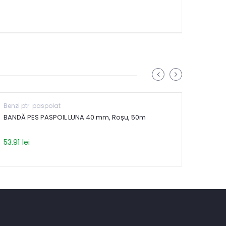
Benzi ptr. paspolat
Benzi 
BANDĂ PES PASPOIL LUNA 40 mm, Roșu, 50m
BANDĂ
53.91
53.91
lei