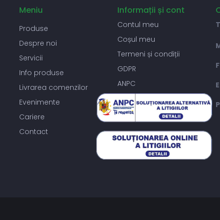
Meniu
Informații și cont
C
Contul meu
T
Produse
Coșul meu
Despre noi
M
Termeni și condiții
Servicii
F
GDPR
Info produse
ANPC
E
Livrarea comenzilor
Evenimente
P
Cariere
Contact