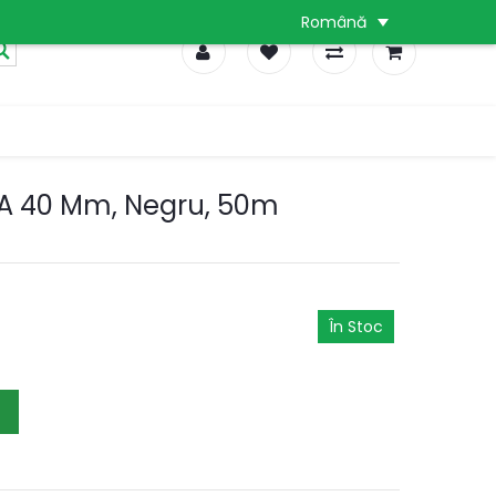
Română
0
0
0
A 40 Mm, Negru, 50m
În Stoc