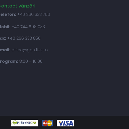
ontact vânzări
elefon:
+40 266 333 700
obil:
+40 744 598 033
ax:
+40 266 333 850
mail:
office@gordius.ro
rogram:
8:00 – 16:00