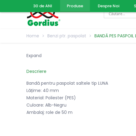
30 de ANI
Produse
Despre Noi
S
Home
Benzi ptr. paspolat
BANDĂ PES PASPOIL
Expand
Descriere
Bandă pentru paspolat saltele tip LUNA
Lățime: 40 mm
Material: Poliester (PES)
Culoare: Alb-Negru
Ambalaj: role de 50 m