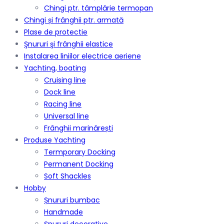
Chingi ptr. tâmplărie termopan
Chingi și frânghii ptr. armată
Plase de protectie
Şnururi şi frânghii elastice
Instalarea liniilor electrice aeriene
Yachting, boating
Cruising line
Dock line
Racing line
Universal line
Frânghii marinărești
Produse Yachting
Termporary Docking
Permanent Docking
Soft Shackles
Hobby
Șnururi bumbac
Handmade