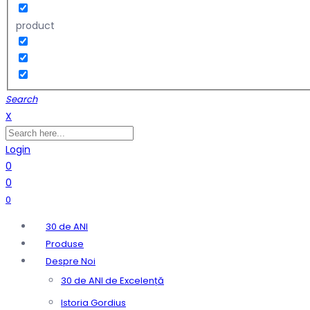
product
Search
X
Login
0
0
0
30 de ANI
Produse
Despre Noi
30 de ANI de Excelență
Istoria Gordius