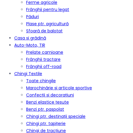
Ferme agricole
Frânghii pentru legat
Păduri
Plase ptr. agricultură
Sfoară de balotat
Casa și grădină
Auto-Moto, TIR
Prelate camioane
Frânghii tractare
Frânghii off-road
Chingi Textile
Toate chingile
Marochinărie și articole sportive
Confecții și decorațiuni
Benzi elastice țesute
Benzi ptr. paspolat
Chingi ptr. destinații speciale
Chingi ptr. tapițerie
Chingi de tracțiune