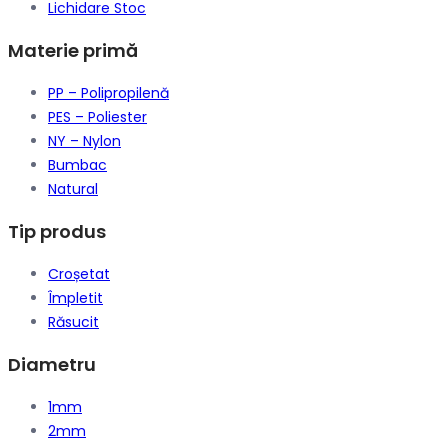
Lichidare Stoc
Materie primă
PP – Polipropilenă
PES – Poliester
NY – Nylon
Bumbac
Natural
Tip produs
Croșetat
Împletit
Răsucit
Diametru
1mm
2mm