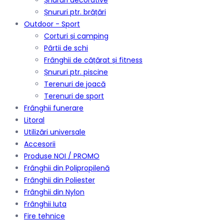
Șnururi decorative
Șnururi ptr. brățări
Outdoor - Sport
Corturi și camping
Pârtii de schi
Frânghii de cățărat și fitness
Șnururi ptr. piscine
Terenuri de joacă
Terenuri de sport
Frânghii funerare
Litoral
Utilizări universale
Accesorii
Produse NOI / PROMO
Frânghii din Polipropilenă
Frânghii din Poliester
Frânghii din Nylon
Frânghii Iuta
Fire tehnice